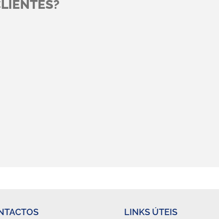
CLIENTES?
imármore - Oficina Mecânica de
Sat



Vimos 
execut
a execução da empreitada supra mencionada, executada pela
técnic
a mesma demonstrou possuir boas capacidades técnicas,
levada
ontributo da boa condução técnica da empreitada levada a
e do adjudicatário.
NTACTOS
LINKS ÚTEIS