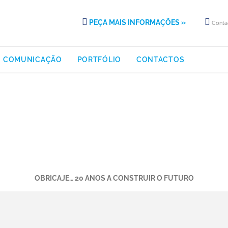


PEÇA MAIS INFORMAÇÕES »
Conta
Skip
COMUNICAÇÃO
PORTFÓLIO
CONTACTOS
to
content
TESTEMUNHOS
OBRICAJE… 20 ANOS A CONSTRUIR O FUTURO