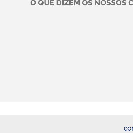
O QUE DIZEM OS NOSSOS 
Execução de Empreitada na Aur
Não hesitamos
Mármores e Cantarias, Lda.





—
Sr. António Ferreira – Gerência Aurimármore
Vimos pela presente declarar a nossa satisfação n
empresa Obricaje-Construção Civil, Lda., na qual 
idoneidade e autonomia financeira. Valorizamos o c
cabo pelo Sr. Mário da Silva Fernandes, representant
CO