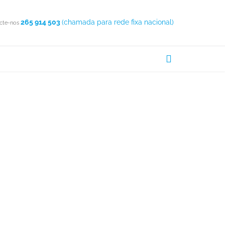
265 914 503
(chamada para rede fixa nacional)
cte-nos

ETÚBAL