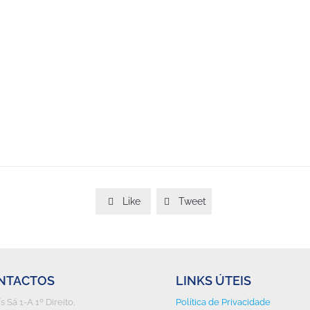
Like
Tweet


NTACTOS
LINKS ÚTEIS
ís Sá 1-A 1º Direito,
Política de Privacidade