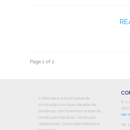
RE
Page 1 of 2
CO
A Obricaje é uma empresa de
R. Lu
construção com duas décadas de
2910
existência, com forte foco na área da
Ver 
Construção Industrial, Construção
Habitacional, Construção Metálica e
Tel: 