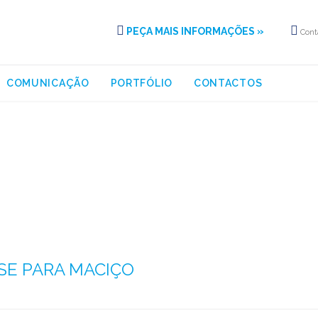


PEÇA MAIS INFORMAÇÕES »
Cont
Skip
COMUNICAÇÃO
PORTFÓLIO
CONTACTOS
to
content
ategory:
ENGENHARIA E 
SE PARA MACIÇO