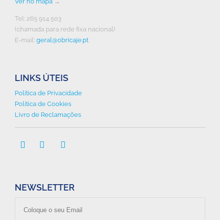
Ver no mapa
→
Tel: 265 914 503
(chamada para rede fixa nacional)
E-mail:
geral@obricaje.pt
LINKS ÚTEIS
Política de Privacidade
Política de Cookies
Livro de Reclamações



NEWSLETTER