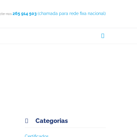
265 914 503
(chamada para rede fixa nacional)
cte-nos

ência
Categorias

Certificados