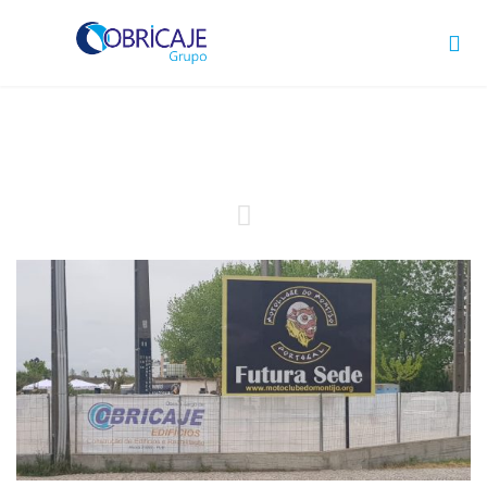

Obricaje no arranque de um
sonho – Motoclube do Montijo
